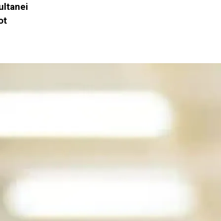
ultanei
ot